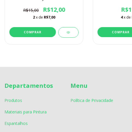
R$12,00
R$1
R$15,00
2
x de
R$7,00
4
x de
Departamentos
Menu
Produtos
Política de Privacidade
Materiais para Pintura
Espantalhos