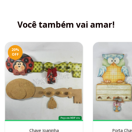
Você também vai amar!
20
%
OFF
Chave Joaninha
Porta Cha